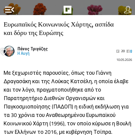
menu_open
Ευρωπαϊκός Κοινωνικός Χάρτης, ασπίδα
και δόρυ της Ευρώπης
Πάνος Τριγάζης
20
0
Η Αυγή
10.05.2026
Με ξεχωριστές παρουσίες, όπως του Γιάννη
Δραγασάκη και της Λούκας Κατσέλη, η οποία έλαβε
και τον λόγο, πραγματοποιήθηκε από το
Παρατηρητήριο Διεθνών Οργανισμών και
Παγκοσμιοποίησης (ΠΑΔΟΠ) η ειδική εκδήλωση για
τα 30 χρόνια του Αναθεωρημένου Ευρωπαϊκού
Κοινωνικού Χάρτη (1996), τον οποίο κύρωσε η Βουλή
των Ελλήνων το 2016, με κυβέρνηση Τσίπρα.