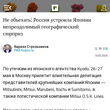
menu_open
Не объехать: Россия устроила Японии
непреодолимый географический
сюрприз
Кирилл Стрельников
50
0
РИА Новости
10.05.2026
По утечкам из японского агентства Kyodo, 26-27
мая в Москву прилетит влиятельная делегация
представителей крупнейших компаний Японии —
Mitsubishi, Mitsui, Marubeni, Itochu и Sumitomo, а
также логистической компании Mitsui O.S.K. Lines.