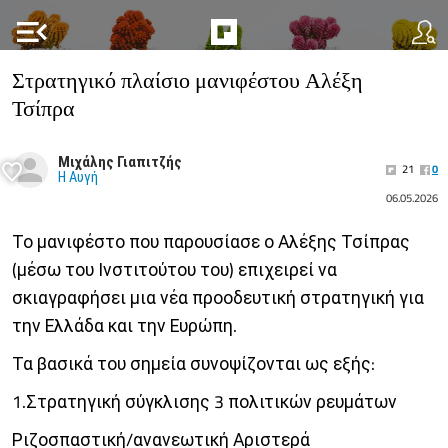
menu_open
Στρατηγικό πλαίσιο μανιφέστου Αλέξη
Τσίπρα
Μιχάλης Γιαπιτζής
21
0
Η Αυγή
06.05.2026
Το μανιφέστο που παρουσίασε ο Αλέξης Τσίπρας
(μέσω του Ινστιτούτου του) επιχειρεί να
σκιαγραφήσει μια νέα προοδευτική στρατηγική για
την Ελλάδα και την Ευρώπη.
Τα βασικά του σημεία συνοψίζονται ως εξής:
1.Στρατηγική σύγκλισης 3 πολιτικών ρευμάτων
Ριζοσπαστική/ανανεωτική Αριστερά