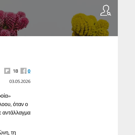
18
0
03.05.2026
ροία»
οου, όταν ο
ε αντάλλαγμα
ώνη, τη