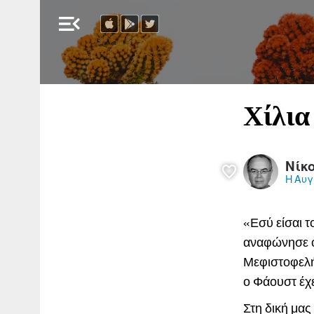
menu_open
Χίλια
Νίκ
Η Αυγ
«Εσύ είσαι τ
αναφώνησε ο
Μεφιστοφελή
ο Φάουστ έχ
Στη δική μας