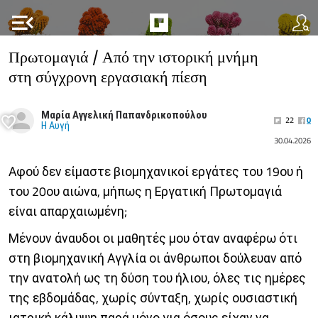
menu_open
Πρωτομαγιά / Από την ιστορική μνήμη
στη σύγχρονη εργασιακή πίεση
Μαρία Αγγελική Παπανδρικοπούλου
22
0
Η Αυγή
30.04.2026
Αφού δεν είμαστε βιομηχανικοί εργάτες του 19ου ή
του 20ου αιώνα, μήπως η Εργατική Πρωτομαγιά
είναι απαρχαιωμένη;
Μένουν άναυδοι οι μαθητές μου όταν αναφέρω ότι
στη βιομηχανική Αγγλία οι άνθρωποι δούλευαν από
την ανατολή ως τη δύση του ήλιου, όλες τις ημέρες
της εβδομάδας, χωρίς σύνταξη, χωρίς ουσιαστική
ιατρική κάλυψη παρά μόνο για όσους είχαν να