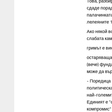
Това, разби
сдаде пора
палачинката
лелеяните 1
Ако някой в
слабата кам
гримът е ви
остаряваща 
(вече) фунд
може да вър
- Поредица 
политическа
най-големит
Единият е "
компромис" 