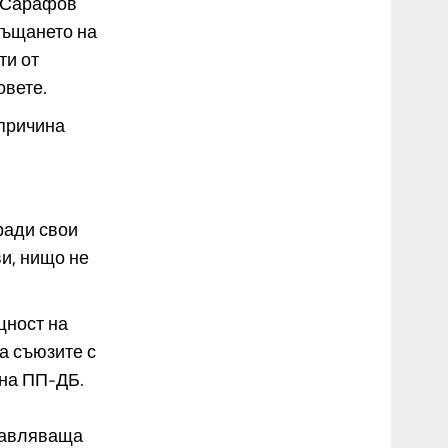
. Сарафов
ръщането на
ти от
овете.
 причина
ради свои
и, нищо не
щност на
а съюзите с
 на ПП-ДБ.
и
ставляваща