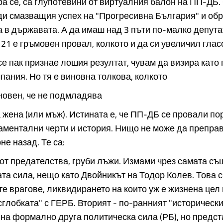
ра се, са глупотевини от виртуалния балон на ПП-ДБ
ди смазващия успех на "Прогресивна България" и об
 в държавата. А да имаш над 3 пъти по-малко депута
21 е гръмовен провал, колкото и да си увеличил глас
се пак признае лошия резултат, чувам да визира като
пания. Но тя е виновна толкова, колкото
новен, че не подмладява
жена (или мъж). Истината е, че ПП-ДБ се провали по
аментални черти и история. Нищо не може да преправ
не назад. Те са:
от предателства, груби лъжи. Измами чрез самата съ
та сила, нещо като Двойникът на Тодор Колев. Това с
е врагове, ликвидирането на които уж е жизнена цел
сглобката" с ГЕРБ. Вторият - по-ранният "историческ
на формално друга политическа сила (РБ), но пред