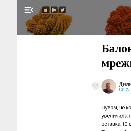
menu_open
Бало
мрежи
Дия
СЕГА
Чувам, че к
увеличила 
оставка 10 