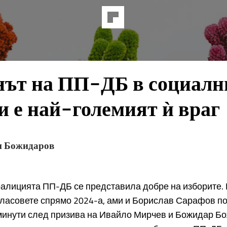
нът на ПП-ДБ в социалн
 е най-големият ѝ враг
н Божидаров
оалицията ПП-ДБ се представила добре на изборите.
гласовете спрямо 2024-а, ами и Борислав Сарафов п
минути след призива на Ивайло Мирчев и Божидар Б