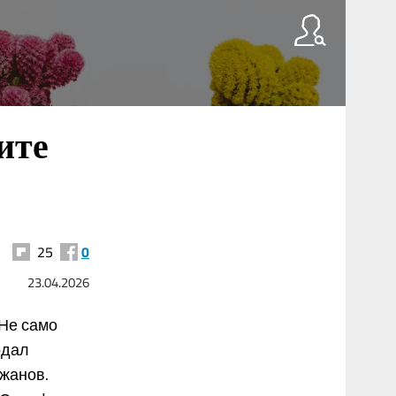
ите
25
0
23.04.2026
 Не само
одал
ожанов.