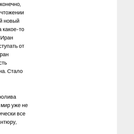
конечно,
ничтожении
ей новый
 какое-то
 Иран
ступать от
уран
сть
на. Стало
ролива
 мир уже не
ически все
антюру,