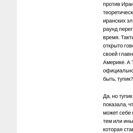
против Иран
теоретическ
иранских эл
раунд пере
время. Такт
открыто гов
своей главн
Америке. А 
официально 
быть, тупик?
Да, но туп
показала, ч
может себе
тем или ины
которая стави