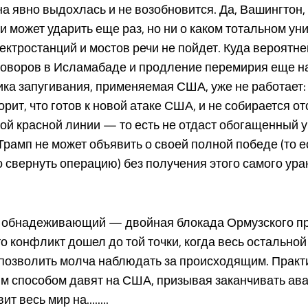
а явно выдохлась и не возобновится. Да, Вашингтон, 
и может ударить еще раз, но ни о каком тотальном у
ектростанций и мостов речи не пойдет. Куда вероятн
говоров в Исламабаде и продление перемирия еще на
ика запугивания, применяемая США, уже не работает:
орит, что готов к новой атаке США, и не собирается от
ой красной линии — то есть не отдаст обогащенный 
Трамп не может объявить о своей полной победе (то е
свернуть операцию) без получения этого самого ура
ик обнадеживающий — двойная блокада Ормузского п
то конфликт дошел до той точки, когда весь остальной
 позволить молча наблюдать за происходящим. Практ
м способом давят на США, призывая заканчивать ав
т весь мир на........