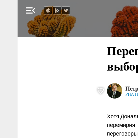
menu_open
Перег
выбор
Пет
РИА Н
Хотя Донал
перемирия 
переговоры