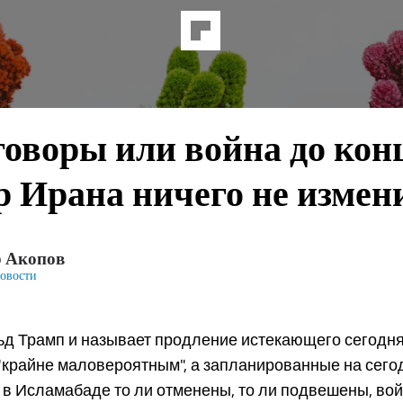
оворы или война до кон
 Ирана ничего не измен
р Акопов
овости
ьд Трамп и называет продление истекающего сегодн
"крайне маловероятным", а запланированные на сего
 в Исламабаде то ли отменены, то ли подвешены, во