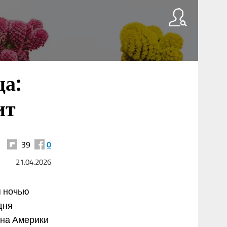
ца:
ит
39
0
21.04.2026
я ночью
дня
йна Америки