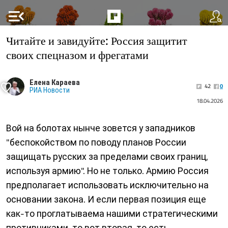
menu_open
Читайте и завидуйте: Россия защитит
своих спецназом и фрегатами
Елена Караева
42
0
РИА Новости
18.04.2026
Вой на болотах нынче зовется у западников
"беспокойством по поводу планов России
защищать русских за пределами своих границ,
используя армию". Но не только. Армию Россия
предполагает использовать исключительно на
основании закона. И если первая позиция еще
как-то проглатываема нашими стратегическими
противниками, то вот вторая, то есть