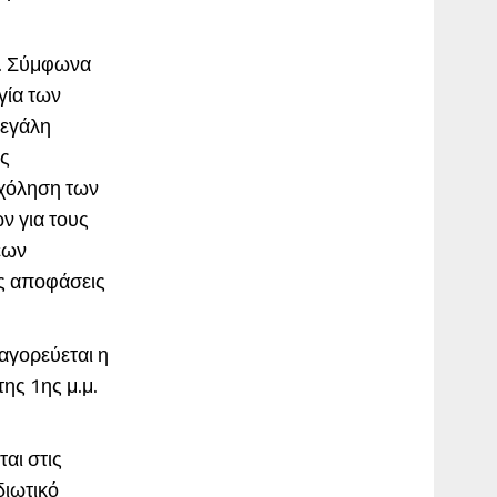
α. Σύμφωνα
γία των
Μεγάλη
ώς
σχόληση των
ν για τους
εων
ές αποφάσεις
αγορεύεται η
ης 1ης μ.μ.
αι στις
διωτικό