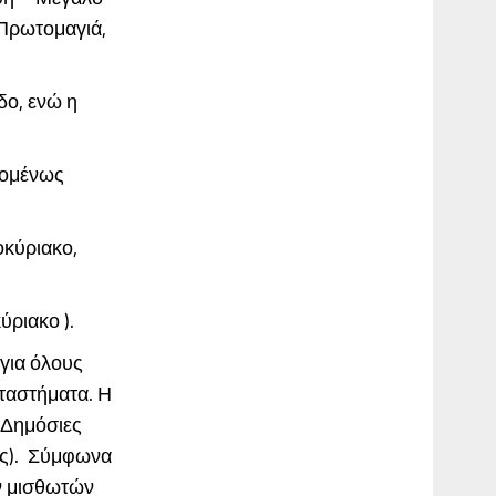
 Πρωτομαγιά,
δο, ενώ η
πομένως
οκύριακο,
ύριακο ).
για όλους
αταστήματα. Η
 Δημόσιες
τές). Σύμφωνα
ν μισθωτών