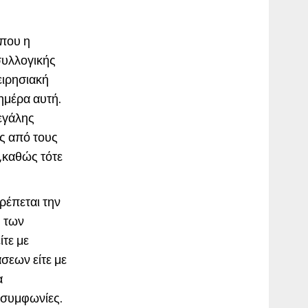
 που η
συλλογικής
ειρησιακή
 ημέρα αυτή.
εγάλης
ς από τους
 ,καθώς τότε
ρέπεται την
η των
τε με
σεων είτε με
α
 συμφωνίες.