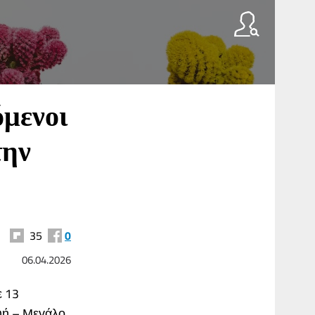
όμενοι
την
35
0
06.04.2026
ε 13
υή – Μεγάλο