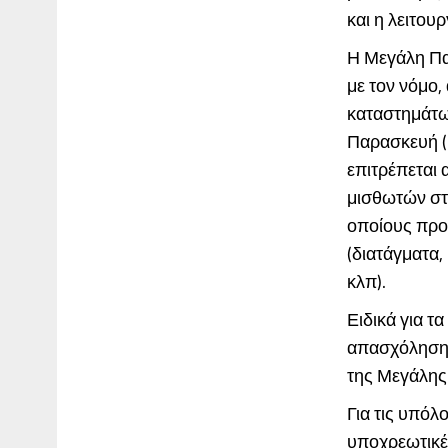
και η λειτου
Η Μεγάλη Πα
με τον νόμο,
καταστημάτω
Παρασκευή (
επιτρέπεται 
μισθωτών στο
οποίους προβ
(διατάγματα,
κλπ).
Ειδικά για τ
απασχόληση τ
της Μεγάλης
Για τις υπόλ
υποχρεωτικές