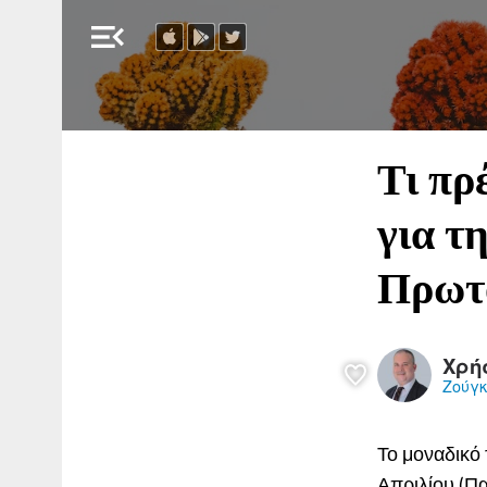
menu_open
Τι πρ
για τ
Πρωτ
Χρή
Ζούγ
Το μοναδικό 
Απριλίου (Π