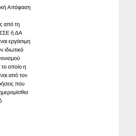
τική Απόφαση
ς από τη
 ΣΣΕ ή ΔΑ
ίναι εργάσιμη
ν ιδιωτικό
ανονισμού
 το οποίο η
ναι από τον
ιρήσεις που
ημερομίσθιο
ό