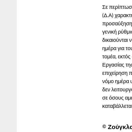
Σε περίπτωσ
(Δ.Α) χαρακτ
προσαύξησης 
γενική ρύθμι
δικαιούνται 
ημέρα για τ
τομέα, εκτός
Εργασίας της
επιχείρηση π
νόμο ημέρα υ
δεν λειτουρ
σε όσους αμε
καταβάλλεται 
© Ζούγκλ