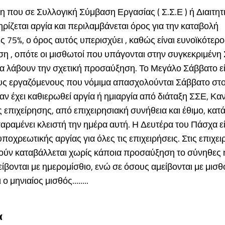
η που σε Συλλογική Σύμβαση Εργασίας ( Σ.Σ.Ε ) ή Διαιτη
ηρίζεται αργία και περιλαμβάνεται όρος για την καταβολή
75%, ο όρος αυτός υπερισχύει , καθώς είναι ευνοϊκότερο
ση , οπότε οι μισθωτοί που υπάγονται στην συγκεκριμένη
να λάβουν την σχετική προσαύξηση. Το Μεγάλο Σάββατο ε
ους εργαζόμενους που νόμιμα απασχολούνται Σάββατο στο
 αν έχει καθιερωθεί αργία ή ημιαργία από διάταξη ΣΣΕ, Κ
 επιχείρησης, από επιχειρησιακή συνήθεια και έθιμο, κατά
αραμένει κλειστή την ημέρα αυτή. Η Δευτέρα του Πάσχα εί
ποχρεωτικής αργίας για όλες τις επιχειρήσεις. Στις επιχε
γούν καταβάλλεται χωρίς κάποια προσαύξηση το σύνηθες 
ίβονται με ημερομίσθιο, ενώ σε όσους αμείβονται με μισθ
ο μηνιαίος μισθός........
α