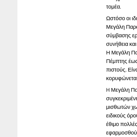
τομέα.
Ωστόσο οι ιδ
Μεγάλη Παρασ
σύμβασης ερ
συνήθεια και
Η Μεγάλη Πα
Πέμπτης έως
πιστούς. Είν
κορυφώνεται
H Μεγάλη Παρ
συγκεκριμέν
μισθωτών χω
ειδικούς όρ
έθιμο πολλές
εφαρμοσθούν 