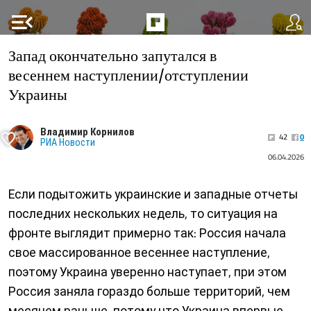
menu_open
Запад окончательно запутался в
весеннем наступлении/отступлении
Украины
Владимир Корнилов
42
0
РИА Новости
06.04.2026
Если подытожить украинские и западные отчеты
последних нескольких недель, то ситуация на
фронте выглядит примерно так: Россия начала
свое массированное весеннее наступление,
поэтому Украина уверенно наступает, при этом
Россия заняла гораздо больше территорий, чем
месяцем раньше, потому что Украина впервые