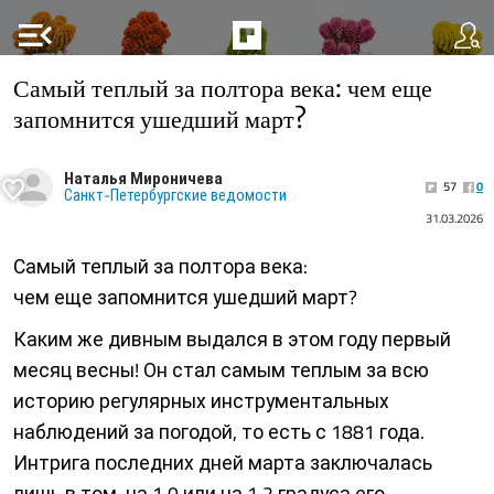
menu_open
Самый теплый за полтора века: чем еще
запомнится ушедший март?
Наталья Мироничева
57
0
Санкт-Петербургские ведомости
31.03.2026
Самый теплый за полтора века:
чем еще запомнится ушедший март?
Каким же дивным выдался в этом году первый
месяц весны! Он стал самым теплым за всю
историю регулярных инструментальных
наблюдений за погодой, то есть с 1881 года.
Интрига последних дней марта заключалась
лишь в том, на 1,0 или на 1,2 градуса его