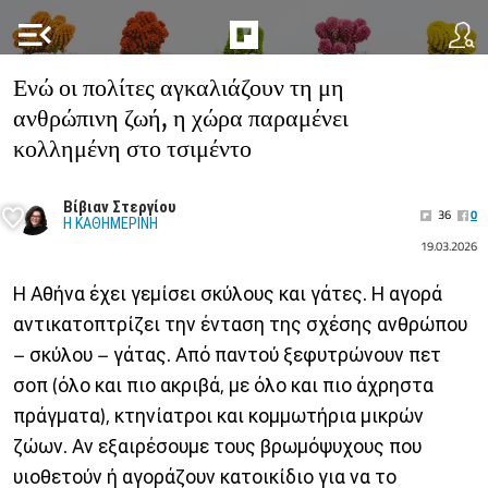
menu_open
Ενώ οι πολίτες αγκαλιάζουν τη μη
ανθρώπινη ζωή, η χώρα παραμένει
κολλημένη στο τσιμέντο
Βίβιαν Στεργίου
36
0
Η ΚΑΘΗΜΕΡΙΝΗ
19.03.2026
Η Αθήνα έχει γεμίσει σκύλους και γάτες. Η αγορά
αντικατοπτρίζει την ένταση της σχέσης ανθρώπου
– σκύλου – γάτας. Από παντού ξεφυτρώνουν πετ
σοπ (όλο και πιο ακριβά, με όλο και πιο άχρηστα
πράγματα), κτηνίατροι και κομμωτήρια μικρών
ζώων. Αν εξαιρέσουμε τους βρωμόψυχους που
υιοθετούν ή αγοράζουν κατοικίδιο για να το