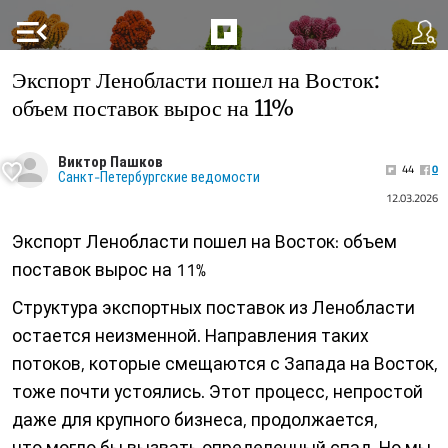
menu_open
Экспорт Ленобласти пошел на Восток:
объем поставок вырос на 11%
Виктор Пашков
44
0
Санкт-Петербургские ведомости
12.03.2026
Экспорт Ленобласти пошел на Восток: объем
поставок вырос на 11%
Структура экспортных поставок из Ленобласти
остается неизменной. Направления таких
потоков, которые смещаются с Запада на Восток,
тоже почти устоялись. Этот процесс, непростой
даже для крупного бизнеса, продолжается,
что могло бы вызвать определенный спад. Но мы