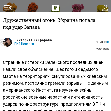
menu_open
Дружественный огонь: Украина попала
под удар Запада
Виктория Никифорова
48
0
РИА Новости
09.03.2026
Странные истерики Зеленского последних дней
нашли свое объяснение. Шестого и седьмого
марта на территориях, оккупированных киевским
режимом, постоянно гремели взрывы. По данным
американского Института изучения войны,
российские военные нарастили интенсивность
ударов по инфраструктуре, предприятиям ВПК и
скоплениям живой силы противника минимум в