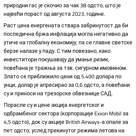
природни гас је скочио за чак 38 одсто, што је
највећи пораст од августа 2023. године.
Раст цена енергената ствара забринутост да би
последична бржа инфлација могла негативно да
утиче на глобалну економију, па се главне светске
берзе налазе у паду. С тим повезано, како
инвеститори покушавају да умање ризик,
повећана је тражња за тзв. сигурном имовином.
Злато се приближило цени од 5.400 долара по
унци, долар је апресирао за 0,6 одсто, а повећани
су и приноси на трезорске обвезнице САД.
Порасле су и цене акција енергетског и
одбрамбеног сектора (корпорације Exxon Mobil за
4,5 одсто), док су акције British Airways-а опале за
пет одсто, услед прекинутог режима летова на