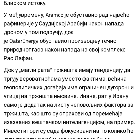
Блиском истоку.
У међувремену, Aramco је обуставио рад највеће
рафинерије у Саудијској Арабији након напада
дроном у том подручју, док
је QatarEnergy обуставио производњу течног
природног гаса након напада на свој комплекс
Рас Лафан.
Док у „магли рата“ тржишта имају тенденцију да
тргују вероватноћама уместо фактима, већина
геополитичких догађаја има ограничен дугорочни
утицај на тржишта имовине. Иначе, рат у Ирану
само је додатак на листу неповољних фактора за
тржишта, као што су страхови од поремећаја
изазваних вештачком интелигенцијом, на пример.
Инвеститори су сада фокусирани на то колико ће