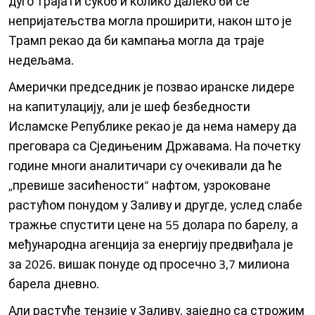
дуго трајати сукоб и колико далеко би се
непријатељства могла проширити, након што је
Трамп рекао да би кампања могла да траје
недељама.
Амерички председник је позвао иранске лидере
на капитулацију, али је шеф безбедности
Исламске Републике рекао је да нема намеру да
преговара са Сједињеним Државама. На почетку
године многи аналитичари су очекивали да ће
„превише засићености“ нафтом, узроковане
растућом понудом у Заливу и другде, услед слабе
тражње спустити цене на 55 долара по барелу, а
међународна агенција за енергију предвиђала је
за 2026. вишак понуде од просечно 3,7 милиона
барела дневно.
Али растуће тензије у Заливу, заједно са строжим