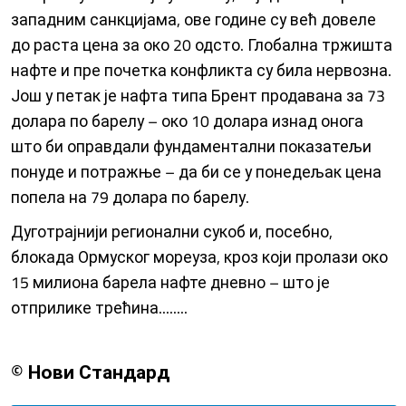
западним санкцијама, ове године су већ довеле
до раста цена за око 20 одсто. Глобална тржишта
нафте и пре почетка конфликта су била нервозна.
Још у петак је нафта типа Брент продавана за 73
долара по барелу – око 10 долара изнад онога
што би оправдали фундаментални показатељи
понуде и потражње – да би се у понедељак цена
попела на 79 долара по барелу.
Дуготрајнији регионални сукоб и, посебно,
блокада Ормуског мореуза, кроз који пролази око
15 милиона барела нафте дневно – што је
отприлике трећина........
© Нови Стандард