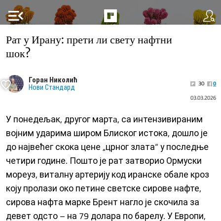
menu_open
Рат у Ирану: прети ли свету нафтни
шок?
Горан Николић
30
0
Нови Стандард
03.03.2026
У понедељак, другог мартa, са интензивираним
војним ударима широм Блиског истока, дошло је
до највећег скока цене „црног злата“ у последње
четири године. Пошто је рат затворио Ормуски
мореуз, виталну артерију код иранске обале кроз
коју пролази око петине светске сирове нафте,
сирова нафта марке Брент нагло је скочила за
девет одсто – на 79 долара по барелу. У Европи,