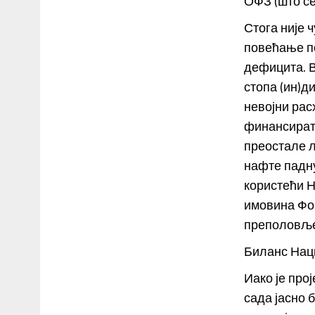
ОФЗ (што се
Стога није 
повећање п
дефицита. 
стопа (ин)д
невојни рас
финансират
преостале 
нафте падну
користећи 
имовина Фон
преполовљен
Биланс Нац
Иако је про
сада јасно 