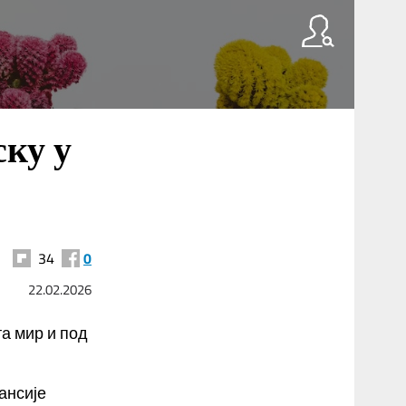
ску у
34
0
22.02.2026
та мир и под
ансије