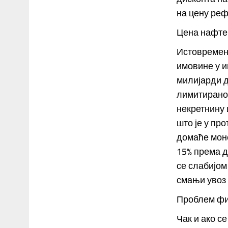
на цену реф
Цена нафте 
Истовремен
имовине у и
милијарди д
лимитирано 
некретнину 
што је у пр
домаће моне
15% према д
се слабијом
смањи увоз 
Проблем фи
Чак и ако с