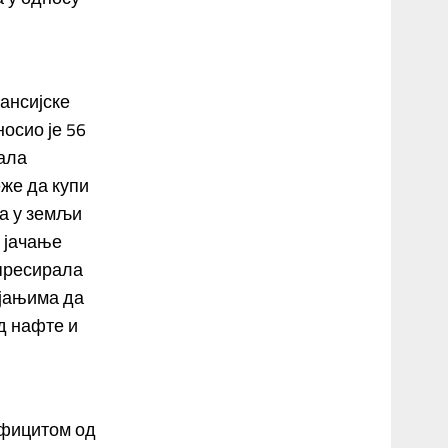
ансијске
носио је 56
тала
еже да купи
за у земљи
 јачање
апресирала
ојањима да
д нафте и
ефицитом од