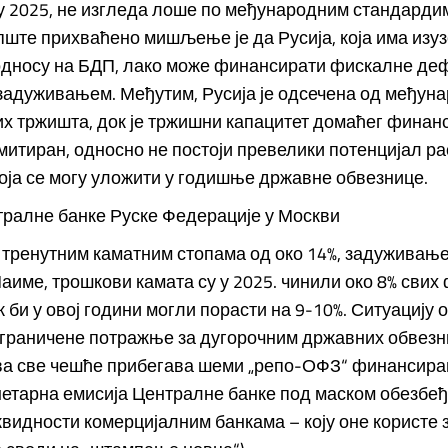
у 2025, не изгледа лоше по међународним стандардим
пште прихваћено мишљење је да Русија, која има изуз
 односу на БДП, лако може финансирати фискалне де
задуживањем. Међутим, Русија је одсечена од међун
х тржишта, док је тржишни капацитет домаћег финанс
итиран, односно не постоји превелики потенцијал р
оја се могу уложити у годишње државне обвезнице.
тралне банке Руске Федерације у Москви
 тренутним каматним стопама од око 14%, задуживање
 Наиме, трошкови камата су у 2025. чинили око 8% сви
к би у овој години могли порасти на 9-10%. Ситуацију 
граничене потражње за дугорочним државних обвезни
ва све чешће прибегава шеми „репо-ОФЗ“ финансирањ
нетарна емисија Централне банке под маском обезбе
видности комерцијалним банкама – коју оне користе 