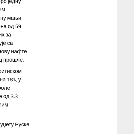
оро једну
им
ћину мањи
ена од 59
их за
је са
снову нафте
ец прошле.
притиском
а 18%, у
роле
 од 3,3
ћим
уџету Руске