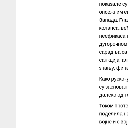
показале су
опсежним е
Запада. Гла
колапса, ве
неефикасан 
дугорочном 
сарадња са 
санкција, а
знању, фин
Како руско-у
су заснован
далеко од т
Током проте
поделила на
војне и с в