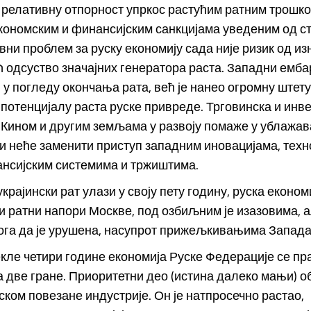
 релативну отпорност упркос растућим ратним трошк
кономским и финансијским санкцијама уведеним од с
вни проблем за руску економију сада није ризик од и
ћ одсуство значајних генератора раста. Западни емба
у погледу окончања рата, већ је нанео огромну штету
потенцијалу раста руске привреде. Трговинска и инв
Кином и другим земљама у развоју помаже у ублажав
ли неће заменити приступ западним иновацијама, техн
ансијским системима и тржиштима.
крајински рат улази у своју пету годину, руска економиј
и ратни напори Москве, под озбиљним је изазовима, а
ога да је урушена, насупрот прижељкивањима Запада
кле четири године економија Руске Федерације се пр
 две гране. Приоритетни део (истина далеко мањи) о
ојском повезане индустрије. Он је натпросечно растао,