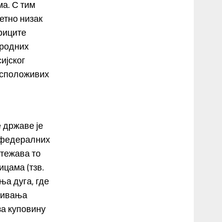
а. С тим
етно низак
фиците
ародних
ијског
асположивих
 државе је
х федералних
отежава то
цама (тзв.
а дуга, где
ђивања
за куповину