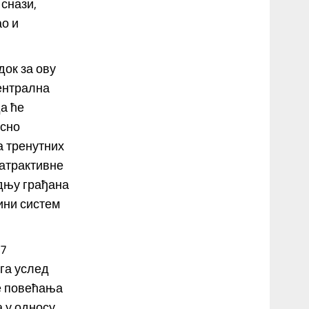
снази,
ао и
док за ову
Централна
да ће
осно
а тренутних
 атрактивне
едњу грађана
ини систем
17
ега услед
те повећања
а у односу