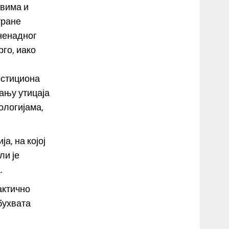
овима и
тране
зненадног
рго, иако
естициона
ању утицаја
ологијама,
а, на којој
ли је
.
актично
бухвата