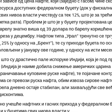
 зависе од цена нафте, који (заједно с гасом) чине ск
есурса доступних федералном буџету (док у фискалн
вих нивоа власти учествују са тек 12%, што је за тре
етка рата). Проблем је што је у буџету пројектована ц
арелу знатно виша од 39 долара по барелу коришћен
реза у децембру. Нафтом типа „Урал“ тренутно се тргу
 25% (у односу на „Брент“), те су приходи буџета по о
оловљени у јануару ове године, у односу на исти мес
 што су драстично пале испоруке Индији, која је под 
(Индија је наиме добила снижење америчких царина н
граничавање куповине руске нафте), те појачане конт
има се превози руска нафта, обим извоза сирове нафте
ела дневно остаје стабилан, али захваљујући све ве
дисконтима.
но учешће нафтних и гасних прихода у федералном б
 у буџетима свих ниова власти у........