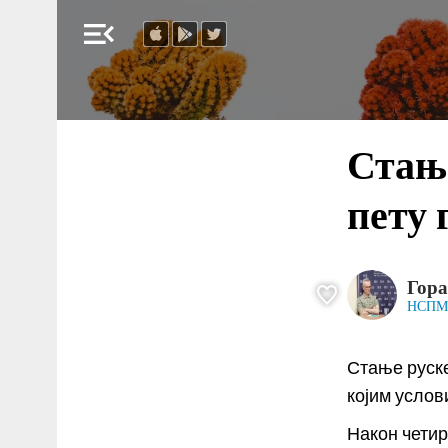
menu_open
Стање
пету 
Гор
НСПМ
Стање руске
којим усло
Након четир