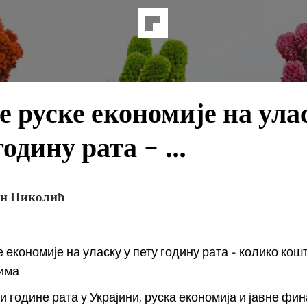
 руске економије на ула
годину рата - ...
ан Николић
 економије на уласку у пету годину рата - колико кош
вима
и године рата у Украјини, руска економија и јавне фин