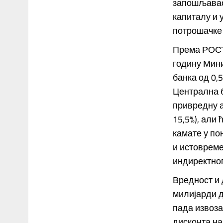
запошљавао 
капиталу и 
потрошачке 
Према РОСТА
годину Мини
банка од 0,5
Централна б
привредну а
15,5%), али
камате у по
и истовреме
индиректно
Вредност и 
милијарди д
пада извоза
дисконта на