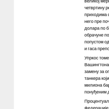
великој мери
четвртину р
приходима с
него пре поч
долара по б
обрачуне по
попустом од
и гаса преп
Упркос томе
Вашингтона 
замену за о
танкера кој
милиона бар
понуђеним 
Процентуал
Федерације и