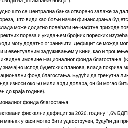
 своди на „штампање новца“).
чудно што се Централна банка отворено залаже за да
ореза, што види као бољи начин финансирања буџетс
Влада може додатно повећати не-нафтне приходе п
иректних пореза и укидањем бројних пореских изузећа,
ходи могу додатно ограничити. Дефицит се можда мо
и и евентуалним задуживањем у Кини, као и трошењ
ликвидне имовине Националног фонда благостања. (
 значајно испод буџетских планова, влада покрива 
Национални фонд благостања. Будући да тренутна ли
да износи око 50 милијарди долара, он би могао бит
 до краја године).
ионалног фонда благостања
јектовани фискални дефицит за 2026. годину 1,6% БДП-
би мањак у каси могао бити удвостручен, будући да пр