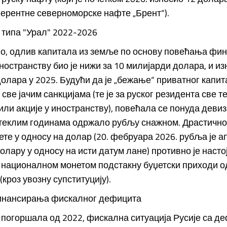
ерентне северноморске нафте „Брент“).
типа "Урал" 2022-2026
о, одлив капитала из земље по основу повећања фин
ностранству био је нижи за 10 милијарди долара, и из
олара у 2025. Будући да је „бежање“ приватног капи
све јачим санкцијама (те је за руског резидента све т
или акције у иностранству), повећала се понуда деви
отеклим годинама одржало рубљу снажном. Драстично
те у односу на долар (20. фебруара 2026. рубља је 
олару у односу на исти датум лане) противно је наст
 националном монетом подстакну буџетски приходи о
(кроз увозну супституцију).
нансирања фискалног дефицита
е погоршала од 2022, фискална ситуација Русије са д