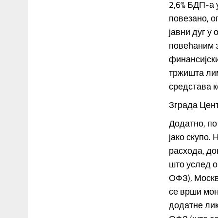
2,6% БДП-а 
повезано, о
јавни дуг у
повећаним 
финансијски
тржишта лим
средстава к
Зграда Цен
Додатно, по
јако скупо.
расхода, до
што услед о
ОФЗ), Моск
се врши мо
додатне лик