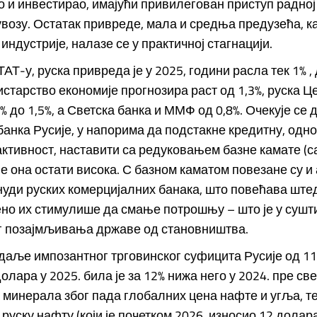
и инвестирао, имајући привилегован приступ радној 
увозу. Остатак привреде, мала и средња предузећа, к
индустрије, налазе се у практичној стагнацији.
Т-у, руска привреда је у 2025, години расла тек 1% , 
старство економије прогнозира раст од 1,3%, руска 
% до 1,5%, а Светска банка и ММФ од 0,8%. Очекује се 
анка Русије, у напорима да подстакне кредитну, одн
ктивност, наставити са редуковањем базне камате (с
 ће она остати висока. С базном каматом повезане су и
нуди руских комерцијалних банака, што повећава шт
но их стимулише да смање потрошњу – што је у сушт
г позајмљивања државе од становништва.
даље импозантног трговинског суфицита Русије од 1
олара у 2025. била је за 12% нижа него у 2024. пре св
 минерала због пада глобалних цена нафте и угља, 
 руску нафту (који је почетком 2026. износио 12 долар