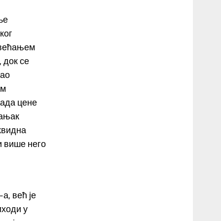
ље
ког
овећањем
 док се
гао
ем
Када цене
мањак
квидна
и више него
а, већ је
иходи у