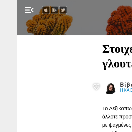
menu_open
Στοιχ
γλουτ
Βίβ
Η ΚΑ
Το Λεξικοπω
άλλοτε προσ
με ψαγμένες