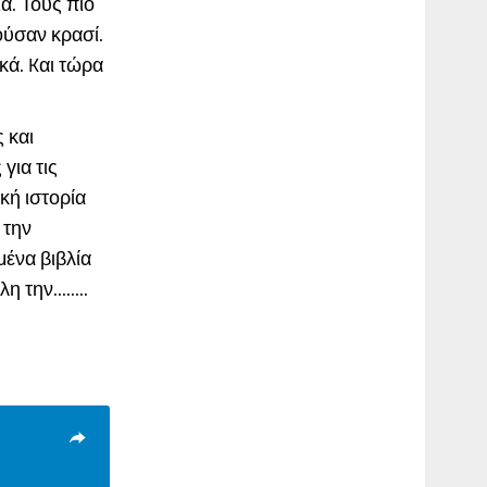
ά. Τους πιο
ούσαν κρασί.
ικά. Kαι τώρα
 και
για τις
κή ιστορία
 την
ένα βιβλία
την........