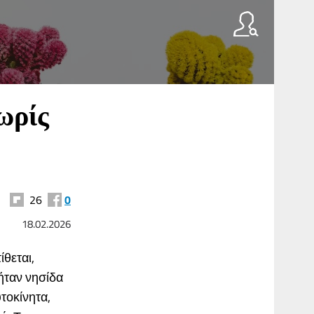
ωρίς
26
0
18.02.2026
θεται,
ήταν νησίδα
τοκίνητα,