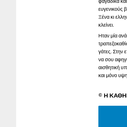
φαγάδικα και
ευγενικούς 
Ξένα κι ελλη
κλείνει.
Ηταν μία ανά
τραπεζοκαθίσ
γάτες. Στην 
να σου αφηγη
αισθητική υ
και μόνο υψη
© Η ΚΑΘ