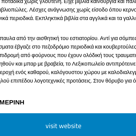
 ποτάδικα χωρίς γλουτένη. Είχε βιβλία καινούργια και παλι
βιβλιοπώλες. Λέσχες ανάγνωσης χωρίς είσοδο όπου κερν
νικά περιοδικά. Εκπληκτικά βιβλία στα αγγλικά και τα γαλλ
παυλα από την αισθητική του εστιατορίου. Αντί για σόμπες
ματα έβγαζε στο πεζοδρόμιο περιοδικά και κουβερτούλες 
επιδρομή από φούρνους που έχουν ολόδική τους τραυματι
θούν και μπαρ με βραβεία, το Λεξικοπωλείο αντιπρότεινε
περοχή ενός καθαρού, καλόγουστου χώρου με καλοδιαλεγμ
λού επιπέδου λογοτεχνικές προτάσεις. Στον θόρυβο για όλη 
ΗΜΕΡΙΝΗ
visit website