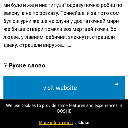
ми було и же и институциї одразу почню робиц по
закону, а нє по розказу. Точнєйше, и за тото сом
бул сиґурни же ше нє случи у достаточней мири
же би ше ствари помкли зоз мертвей точки, бо
людзе, углавним, себични, злєкнути, страцели
дзеку, страцели виру же........
© Руске слово
visit website
We use cookies to provide some features and experiences in
QOSHE
More information
.
Close