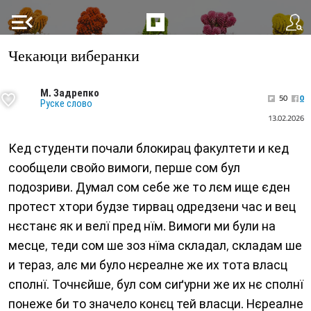
menu_open
Чекаюци виберанки
М. Задрепко
50
0
Руске слово
13.02.2026
Кед студенти почали блокирац факултети и кед
сообщели свойо вимоги, перше сом бул
подозриви. Думал сом себе же то лєм ище єден
протест хтори будзе тирвац одредзени час и вец
нєстанє як и велї пред нїм. Вимоги ми були на
месце, теди сом ше зоз нїма складал, складам ше
и тераз, алє ми було нєреалне же их тота власц
сполнї. Точнєйше, бул сом сиґурни же их нє сполнї
понеже би то значело конєц тей власци. Нєреалне