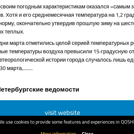
 своим погодным характеристикам оказался «самым 
в. Хотя и его среднемесячная температура на 1,2 гра
норму, окончательно утвердив прошлую зиму на шест
х теплых.
дни марта отметились целой серией температурных р
ые температуры воздуха превысили 15‑градусную отм
метеорологической истории города случалось лишь е
0 марта,........
Петербургские ведомости
visit website
We use cookies to provide some features and experiences in QOSH
More information
.
Close