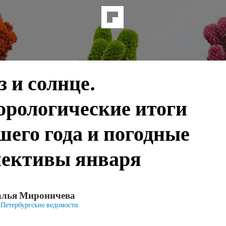
 и солнце.
орологические итоги
его года и погодные
пективы января
алья Мироничева
Петербургские ведомости