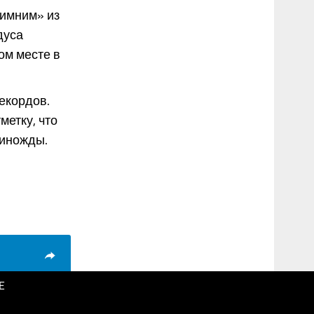
зимним» из
дуса
ом месте в
екордов.
етку, что
диножды.
E