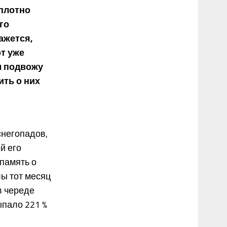
 плотно
го
ажется,
т уже
м подвожу
ить о них
снегопадов,
й его
память о
лы тот месяц
в череде
ыпало 221 %