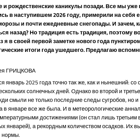
 и рождественские каникулы позади. Все мы уже
сь в наступившем 2026 году, примерили на себя е
морозы и почти ежедневные снегопады. И зачем, к
ся назад? Но традиция есть традиция, поэтому во
з я в своей первой заметке нового года пунктиро
ические итоги года ушедшего. Предлагаю вспомн
ея ГРИЦКОВА
ся январь 2025 года точно так же, как и нынешний: со 
ескольких солнечных дней. Однако во второй и третье
ди смыли не только последние следы сугробов, но и 
ма в январе все же была. И в метеорологические анна
емпературными достижениями (он стал лишь третьим 
х январей), а рекордным количеством осадков. Их в
 нормы.