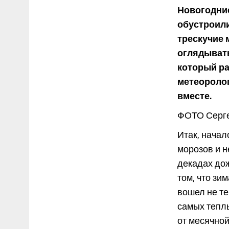
Новогодние
обустроили
трескучие 
оглядывать
который ра
метеоролог
вместе.
ФОТО Серг
Итак, начал
морозов и н
декадах дож
том, что зи
вошел не т
самых теплы
от месячной