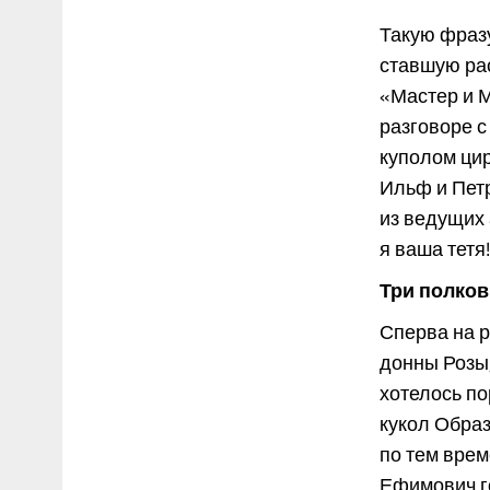
Такую фраз
ставшую рас
«Мастер и М
разговоре с
куполом ци
Ильф и Петр
из ведущих 
я ваша тетя
Три полков
Сперва на р
донны Розы,
хотелось по
кукол Образ
по тем врем
Ефимович го