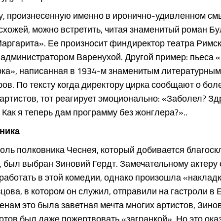
у, произнесенную именно в иронично-удивленном см
хожей, можно встретить, читая знаменитый роман Бу
аргарита». Ее произносит финдиректор театра Римск
 администратором Варенухой. Другой пример: пьеса 
рка», написанная в 1934-м знаменитым литературным
ов. По тексту когда директору цирка сообщают о бол
артистов, тот реагирует эмоционально: «Заболел? Зд
! Как я теперь дам программу без жонглера?»..
ника
оль полковника Чеснея, который добивается благоск
 был выбран Зиновий Гердт. Замечательному актеру 
работать в этой комедии, однако произошла «накладк
цова, в котором он служил, отправили на гастроли в 
енам это была заветная мечта многих артистов, Зино
тов был даже пожертвовать «загранкой». Но это ока