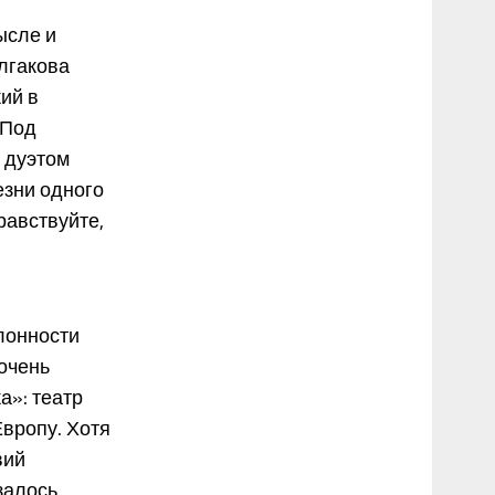
ысле и
лгакова
ий в
«Под
 дуэтом
езни одного
равствуйте,
лонности
очень
а»: театр
Европу. Хотя
вий
залось