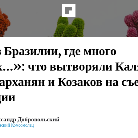
 Бразилии, где много
х…»: что вытворяли Кал
рханян и Козаков на съ
дии
сандр Добровольский
вский Комсомолец