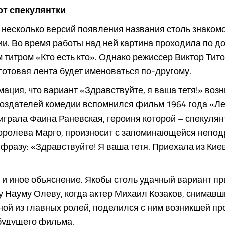
от спекулянтки
несколько версий появления названия столь знаком
и. Во время работы над ней картина проходила по д
 титром «Кто есть кто». Однако режиссер Виктор Тит
готовая лента будет именоваться по-другому.
ация, что вариант «Здравствуйте, я ваша тетя!» возни
создателей комедии вспомнился фильм 1964 года «Ле
 играла Фаина Раневская, героиня которой – спекулян
оролева Марго, произносит с запоминающейся непо
фразу: «Здравствуйте! Я ваша тетя. Приехала из Киев
 и иное объяснение. Якобы столь удачный вариант п
у Науму Олеву, когда актер Михаил Козаков, снимавш
ной из главных ролей, поделился с ним возникшей пр
будущего фильма.