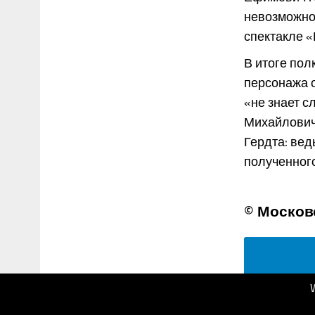
невозможно
спектакле 
В итоге пол
персонажа о
«не знает 
Михайлович
Гердта: вед
полученного 
© Москов