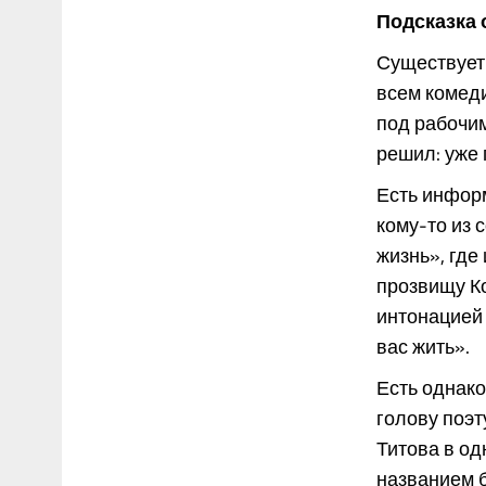
Подсказка 
Существует 
всем комеди
под рабочим
решил: уже 
Есть информ
кому-то из 
жизнь», где
прозвищу К
интонацией 
вас жить».
Есть однако
голову поэт
Титова в од
названием 