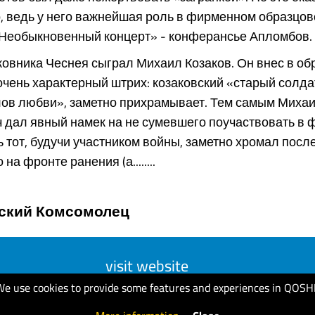
, ведь у него важнейшая роль в фирменном образцов
«Необыкновенный концерт» - конферансье Апломбов.
ковника Чеснея сыграл Михаил Козаков. Он внес в об
чень характерный штрих: козаковский «старый солда
слов любви», заметно прихрамывает. Тем самым Миха
 дал явный намек на не сумевшего поучаствовать в
ь тот, будучи участником войны, заметно хромал посл
на фронте ранения (а........
ский Комсомолец
visit website
We use cookies to provide some features and experiences in QOSH