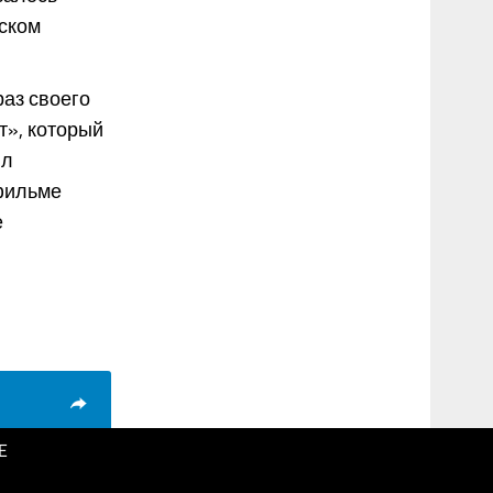
ском
раз своего
т», который
ил
 фильме
е
E