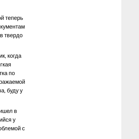
ой теперь
окументам
ов твердо
к, когда
гкая
тка по
дражаемой
а, буду у
ришел в
ийся у
облемой с