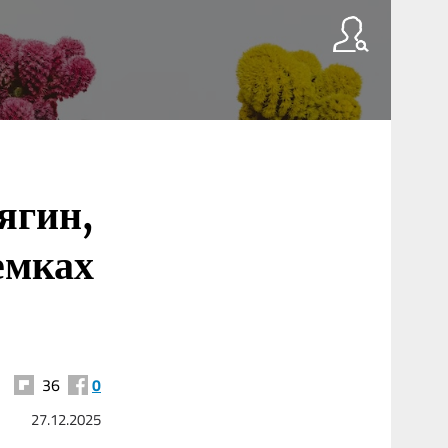
ягин,
емках
36
0
27.12.2025