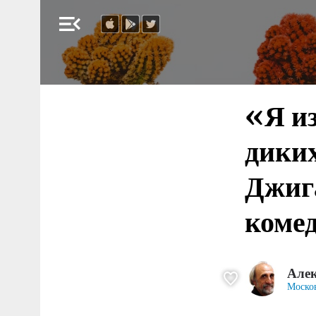
menu_open
«Я из
дики
Джига
коме
Алек
Моско