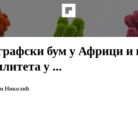
рафски бум у Африци и 
литета у ...
ан Николић