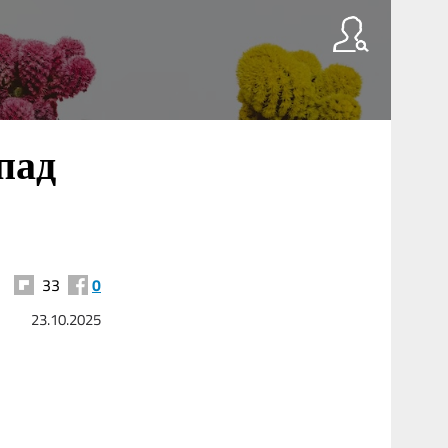
пад
33
0
23.10.2025