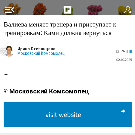
menu_open
Валиева меняет тренера и приступает к
тренировкам: Ками должна вернуться
Ирина Степанцева
24
0
Московский Комсомолец
02.10.2025
.....
© Московский Комсомолец
visit website