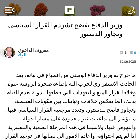
menu_open
وزير الدفاع يفضح تشرذم القرار السياسي
وتجاوز الدستور
معروف الداعوق
31
0
اللواء
30.09.2025
ما خرج به وزير الدفاع الوطني من انطباع في بيانه، بعد
الحادث الاستفزازي لحزب الله بإضاءة صخرة الروشة عنوة،
وخلافا لقرار المنع وللتعهدات التي قطعها للدولة بعدم القيام
بذلك، انما يعكس خلافات وتباينات بين مكونات السلطة،
وتجاوز فاضح للدستور، وتعدد مرجعية القرار السياسي فيها،
ما يؤشر الى تداعيات غير محمودة على مسار الدولة
والنهوض فيها، ولاسيما في هذه المرحلة الصعبة والمصيرية،
اذا لم يتم احتواؤه، واعادة الامور الى نصابها في توحيد القرار