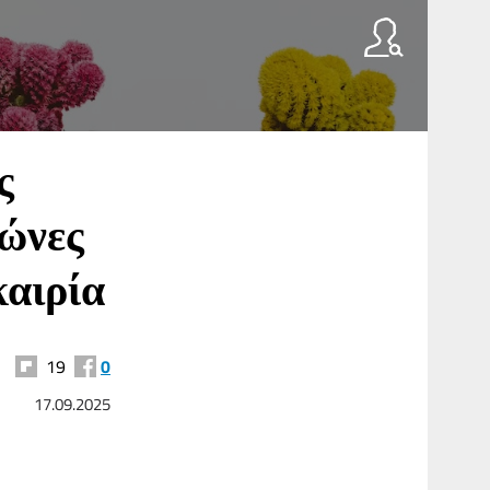
ς
γώνες
καιρία
19
0
17.09.2025