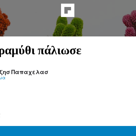
ραμύθι πάλιωσε
ξησ Παπαχελασ
ήμα
α