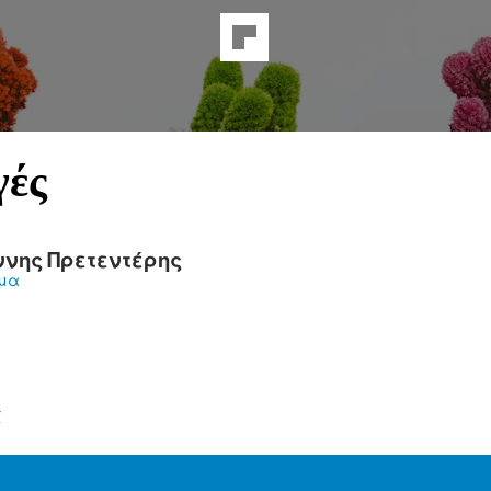
γές
ννης Πρετεντέρης
ήμα
α