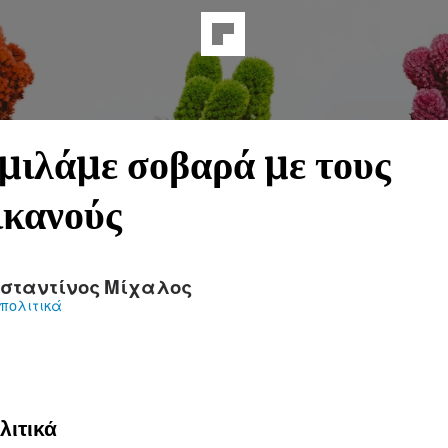
µιλάµε σοβαρά µε τους
ικανούς
σταντίνος Μίχαλος
πολιτικά
λιτικά