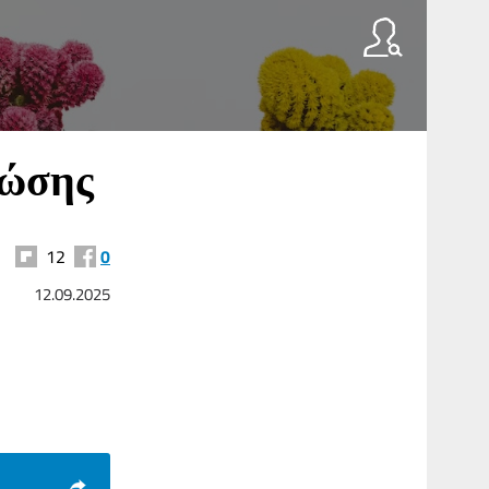
νώσης
12
0
12.09.2025