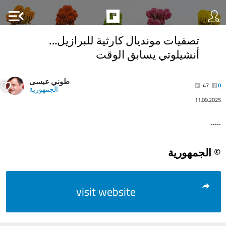
menu_open
تصفيات مونديال كارثية للبرازيل...
أنشيلوتي يسابق الوقت
طوني عيسى
47
0
الجمهورية
11.09.2025
.....
© الجمهورية
visit website