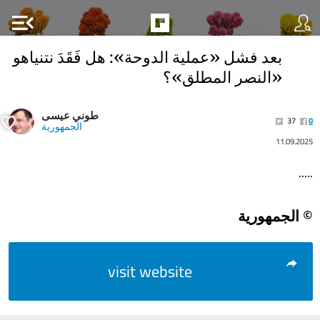
menu_open
بعد فشل «عملية الدوحة»: هل فَقَدَ نتنياهو
«النصر المطلق»؟
طوني عيسى
37
0
الجمهورية
11.09.2025
.....
© الجمهورية
visit website