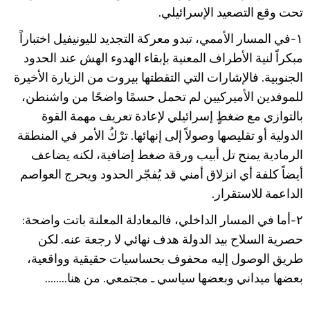
تحت وقع التصعيد الإسرائيلي.
١-في المسار الأممي، تبدو معركة التجديد لليونيفيل اختباراً
مبكراً لنية الأطراف المعنية بإبقاء الهدوء الهش عند الحدود
الجنوبية. فالإشارات التي التقطتها بيروت من الزيارة الأخيرة
للموفدين الأميركيين لم تحمل حسمًا واضحًا من واشنطن،
بالتوازي مع ضغطٍ إسرائيلي لإعادة تعريف مهمة القوة
الدولية أو تقليصها وصولاً إلى إنهائها. ترْكُ الأمر في المنطقة
الرمادية يمنح تل أبيب ورقة ضغط إضافية، لكنه يضاعف
أيضاً كلفة أي انزلاق أمني قد يُفجّر الحدود ويحرج العواصم
الداعمة للاستقرار.
٢-أما في المسار الداخلي، فالمعادلة المعلنة باتت واضحة:
حصرية السلاح بيد الدولة هدف نهائي لا رجعة عنه. لكن
طريق الوصول إليه محفوف بحساسيات حقيقية وواقعية،
بعضها ميداني وبعضها سياسي ـ مجتمعي. من هنا........