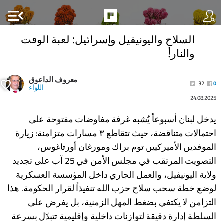
menu_open
السلاح واليونيفيل وإسرائيل: لعبة الوقت
والنار!
معروف الداعوق
32
0
اللواء
24.08.2025
يدخل لبنان أسبوعاً يُشبه غرفة مفاوضات مفتوحة على
احتمالات متناقضة، حيث تتقاطع ٣ مسارات متزامنة: زيارة
الموفدين الأميركيين توم براك ومورغان أورتاغوس،
التصويت المرتقب في مجلس الأمن في 25 آب على تجديد
ولاية اليونيفيل، والعمل الجاري داخل المؤسسة العسكرية
لوضع خطة سحب سلاح حزب الله تنفيذاً لقرار الحكومة. هذا
التزامن لا يكتفي بضغط المهل الزمنية، بل يفرض على
السلطة إدارة دقيقة لتوازنات داخلية وإقليمية تتبدّل بسرعة