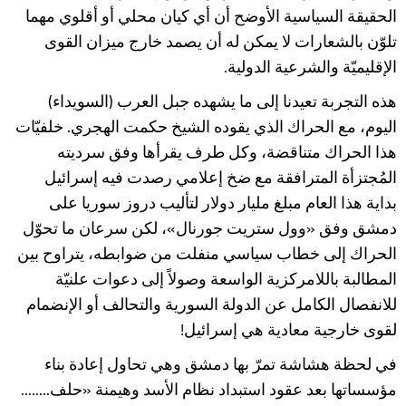
الحقيقة السياسية الأوضح أن أي كيان محلي أو أقلوي مهما
تلوّن بالشعارات لا يمكن له أن يصمد خارج ميزان القوى
الإقليميّة والشرعية الدولية.
هذه التجربة تعيدنا إلى ما يشهده جبل العرب (السويداء)
اليوم، مع الحراك الذي يقوده الشيخ حكمت الهجري. خلفيّات
هذا الحراك متناقضة، وكل طرف يقرأها وفق سرديته
المُجتزأة المترافقة مع ضخ إعلامي رصدت فيه إسرائيل
بداية هذا العام مبلغ مليار دولار لتأليب دروز سوريا على
دمشق وفق «وول ستريت جورنال»، لكن سرعان ما تحوّل
الحراك إلى خطاب سياسي منفلت من ضوابطه، يتراوح بين
المطالبة باللامركزية الواسعة وصولاً إلى دعوات علنيّة
للانفصال الكامل عن الدولة السورية والتحالف أو الإنضمام
لقوى خارجية معادية هي إسرائيل!
في لحظة هشاشة تمرّ بها دمشق وهي تحاول إعادة بناء
مؤسساتها بعد عقود استبداد نظام الأسد وهيمنة «حلف........