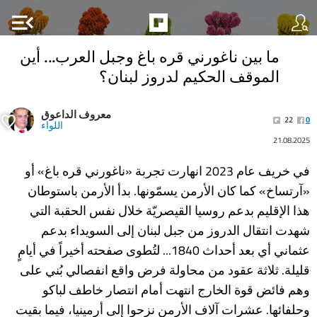
menu_open
ما بين ناغورني قره باغ وجبل العرب... أين
الموقف الحكيم لدروز لبنان؟
معروف الداعوق
22
0
اللواء
21.08.2025
في خريف عام 2023 انهارت تجربة «ناغورني قره باغ» أو
«آرتساخ» كما كان الأرمن يسمّونها. بدأ الأرمن باستوطان
هذا الإقليم بدعم روسيا القيصريّة خلال نفس الحقبة التي
شهدت انتقال الدروز من جبل لبنان إلى السويداء بدعم
عثماني أي بعد أحداث 1840... لتُطوى صفحته أخيراً في أيامٍ
قليلة. ثلاثة عقود من محاولة فرض واقع انفصالي بُني على
وهم فائض قوة الخارج انتهت أمام انتصار خاطف لباكو
وحلفائها. عشرات آلاف الأرمن نزحوا إلى أرمينيا، فيما بقيت