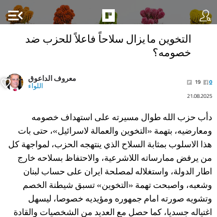
menu_open
التخوين ما يزال سلاحاً فاعلاً للحزب ضد
خصومه؟
معروف الداعوق
19
0
اللواء
21.08.2025
دأب حزب الله طوال مسيرته على استهداف خصومه
ومعارضيه، بتهمة «التخوين والعمالة لاسرائيل»، حتى بات
هذا الاسلوب بمثابة السلاح الذي ينتهجه الحزب، لمواجهة كل
من يرفض ممارساته اللاشرعية، والاحتفاظ بسلاحه خارج
اطار الدولة، واستغلاله لمصلحة ايران على حساب لبنان
وشعبه، واصبحت تهمة «التخوين» تسبق شيطنة الخصم
وتشويه صورته امام جمهوره ومؤيديه خصوصا، ليسهل
اغتياله جسديا، كما حصل مع العديد من الشخصيات والقادة