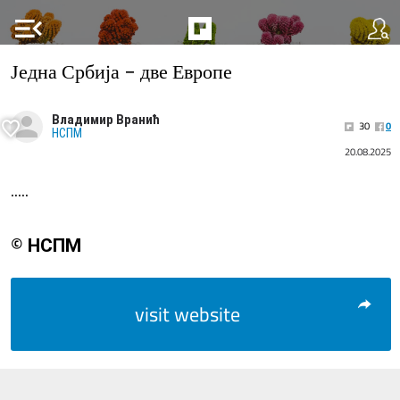
menu_open
Једна Србија - две Европе
Владимир Вранић
30
0
НСПМ
20.08.2025
.....
© НСПМ
visit website