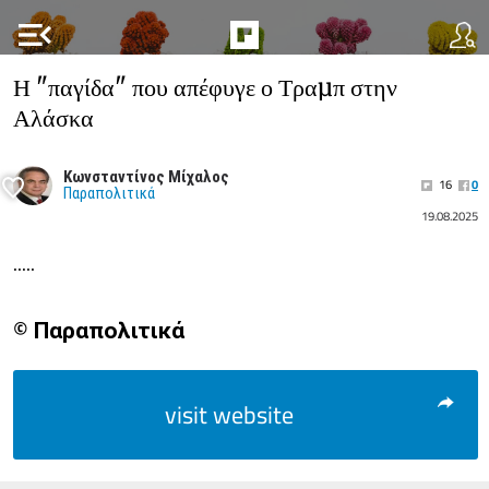
menu_open
Η "παγίδα" που απέφυγε ο Τραµπ στην
Αλάσκα
Κωνσταντίνος Μίχαλος
16
0
Παραπολιτικά
19.08.2025
.....
© Παραπολιτικά
visit website