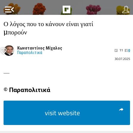
menu_open
Ο λόγος που το κάνουν είναι γιατί
µπορούν
Κωνσταντίνος Μίχαλος
11
0
Παραπολιτικά
30.07.2025
.....
© Παραπολιτικά
visit website