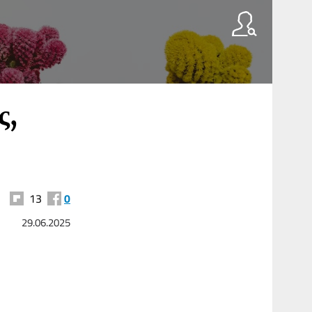
ς,
13
0
29.06.2025