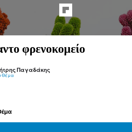
ντο φρενοκομείο
ήτρης Παγαδάκης
ο Θέμα
Θέμα