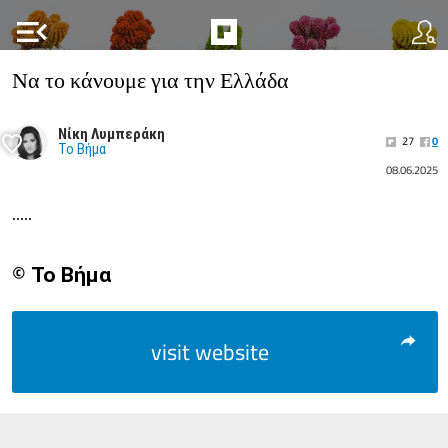
menu_open
Να το κάνουμε για την Ελλάδα
Νίκη Λυμπεράκη
27
0
Το Βήμα
08.06.2025
.....
© Το Βήμα
visit website