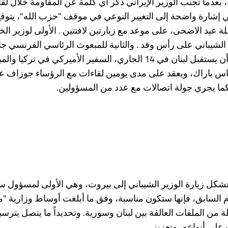
ة، بعدما تجنب الوزير الإيراني ذكر أي كلمة عن المقاومة خلال لقا
 إشارة واضحة إلى التغيير النوعي في موقف "حزب الله"، يتوق
 عيد الاضحى، على موعد مع زيارتين لافتتين . الأولى لوزير الخ
الشيباني على رأس وفد . والثانية للمبعوث الرئاسي الفرنسي ج
لودريان، على أن يستقبل لبنان في 14 الجاري، السفير الأميركي في ت
اس باراك، ويعقد على مدى يومين لقاءات مع الرؤساء جوزاف عو
ما يجري جولة اتصالات مع عدد من المسؤولين.
تشكل زيارة الوزير الشيباني إلى بيروت، وهي الأولى لمسؤول س
م السابق، فإنها ستكون مناسبة، وفق ما أبلغت أوساط وزارية "مو
من الملفات العالقة بين لبنان وسورية. وتحديداً ما يتصل يترسي
ى أنواعه، وتعزيز........