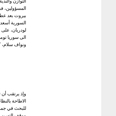
التوازن والندي
المسؤولين، في
بيروت بعد عطلة
السورية أسعد 
الى سوريا توم
ونواف سلام، ك
وإذ يرتقب أن 
الاطاحة بالنظا
للبحث في جملة 
ووقف التهريب عل