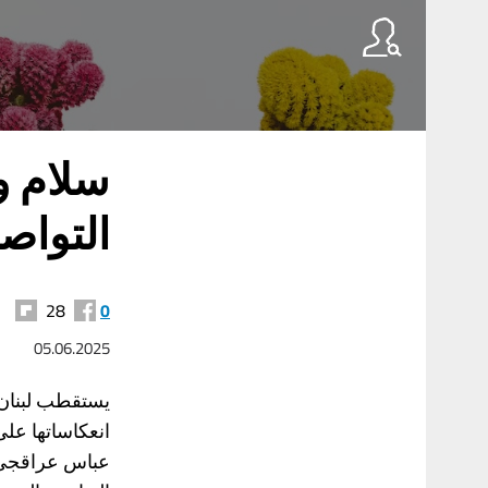
سلام و
التواص
28
0
05.06.2025
يستقطب لبنان 
انعكاساتها على
عباس عراقجي إل