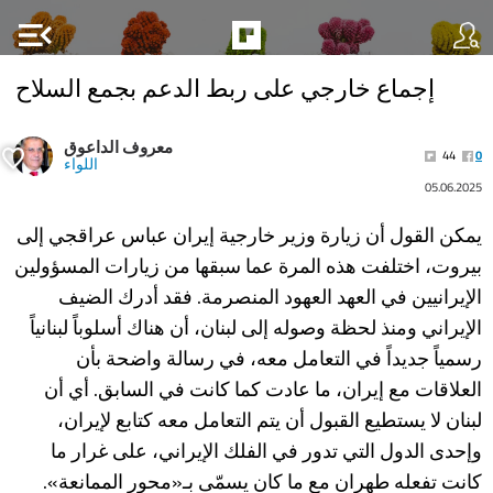
menu_open
إجماع خارجي على ربط الدعم بجمع السلاح
معروف الداعوق
44
0
اللواء
05.06.2025
يمكن القول أن زيارة وزير خارجية إيران عباس عراقجي إلى
بيروت، اختلفت هذه المرة عما سبقها من زيارات المسؤولين
الإيرانيين في العهد العهود المنصرمة. فقد أدرك الضيف
الإيراني ومنذ لحظة وصوله إلى لبنان، أن هناك أسلوباً لبنانياً
رسمياً جديداً في التعامل معه، في رسالة واضحة بأن
العلاقات مع إيران، ما عادت كما كانت في السابق. أي أن
لبنان لا يستطيع القبول أن يتم التعامل معه كتابع لإيران،
وإحدى الدول التي تدور في الفلك الإيراني، على غرار ما
كانت تفعله طهران مع ما كان يسمّى بـ«محور الممانعة».