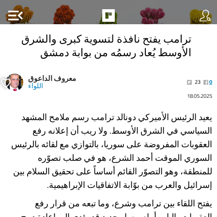
menu_open
ترامب يفتح نافذة لتسوية كبرى والشرق
الأوسط يُعاد رسمُه من بوابة دمشق
معروف الداعوق
23
0
اللواء
18.05.2025
يعيد الرئيس الأميركي دونالد ترامب رسم ملامح المشهد
السياسي في الشرق الأوسط. ولا ريب أن إعلانه رفع
العقوبات المفروضة على سوريا، بالتوازي مع لقائه بالرئيس
السوري الموقت أحمد الشرع، هو في صلب تصوّره
للمنطقة، وهو التصوّر القائم أساساً على تحقيق السلام بين
إسرائيل والعرب من بوّابة الاتفاقيات الإبراهيمية.
يفتح اللقاء بين ترامب وشرع، وما تبعه من قرار رفع
العقوبات، الباب أمام مسار جديد قد يؤدي إلى إعادة دمج